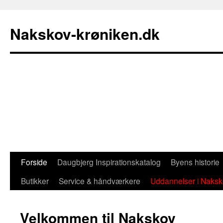
Nakskov-krøniken.dk
Forside
Daugbjerg Inspirationskatalog
Byens historie
Hop
Butikker
Service & håndværkere
Uddannelser i Naks
til
indhold
Velkommen til Nakskov