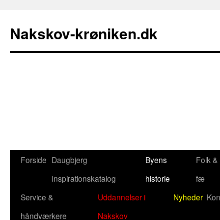
Nakskov-krøniken.dk
Forside
Daugbjerg
Byens
Folk &
Hop
Inspirationskatalog
historie
fæ
til
Service &
Uddannelser i
Nyheder
Kon
indhold
håndværkere
Nakskov