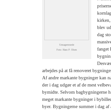
prisern
kornla
kirken,
blev ud
dag sto
massive
Urmagerstræde
fanget
Foto: Hans P. Olsen
bygning
Desværr
arbejdes på at få renoveret bygninge
Af andre markante bygninger kan n
der i dag udgør et af de mest velbe
bymidte. Selvom bagbygningerne har
meget markante bygninger i bybille
byer. Bygningerne summer i dag af 