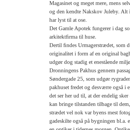
Magasinet og meget mere, mens selve
og den kendte Nakskov Juleby. Alt i
har lyst til at ose.
Det Gamle Apotek fungerer i dag som
arkitektﬁrma til huse.
Dertil ﬁndes Urmagerstrædet, som de
originalitet i form af en original b
udgør dog stadig et enestående mil
Dronningens Pakhus gennem passage
Søndergade 25, som udgør rygraden
pakhuset fredet og desværre også i e
det ser her ud til, at der endelig sk
kan bringe tilstanden tilbage til de
strædet vel nok var byens mest fot
gadeskilte også på bygningen bl.a. et 
en optiker i tidernes morgen. Optiker