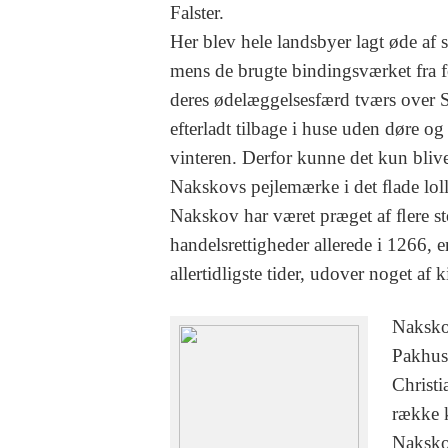
Falster.
Her blev hele landsbyer lagt øde af 
mens de brugte bindingsværket fra f
deres ødelæggelsesfærd tværs over 
efterladt tilbage i huse uden døre o
vinteren. Derfor kunne det kun blive 
Nakskovs pejlemærke i det ﬂade lol
Nakskov har været præget af ﬂere s
handelsrettigheder allerede i 1266, e
allertidligste tider, udover noget af
Naksko
Pakhus 
Christi
række k
Naksko