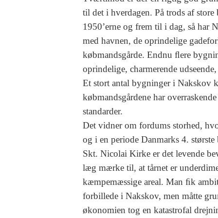
til det i hverdagen. På trods af stor
1950’erne og frem til i dag, så har 
med havnen, de oprindelige gadefor
købmandsgårde. Endnu ﬂere bygninge
oprindelige, charmerende udseende, 
Et stort antal bygninger i Nakskov ka
købmandsgårdene har overraskende st
standarder.
Det vidner om fordums storhed, hvo
og i en periode Danmarks 4. største 
Skt. Nicolai Kirke er det levende be
læg mærke til, at tårnet er underdime
kæmpemæssige areal. Man ﬁk ambitio
forbillede i Nakskov, men måtte gru
økonomien tog en katastrofal drejni