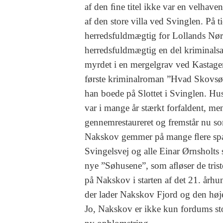
af den ﬁne titel ikke var en velhave
af den store villa ved Svinglen. På 
herredsfuldmægtig for Lollands Nør
herredsfuldmægtig en del kriminalsag
myrdet i en mergelgrav ved Kastager
første kriminalroman ”Hvad Skovsø
han boede på Slottet i Svinglen. Hu
var i mange år stærkt forfaldent, me
gennemrestaureret og fremstår nu so
Nakskov gemmer på mange ﬂere spæ
Svingelsvej og alle Einar Ørnsholts
nye ”Søhusene”, som aﬂøser de trist
på Nakskov i starten af det 21. årh
der lader Nakskov Fjord og den høje 
Jo, Nakskov er ikke kun fordums st