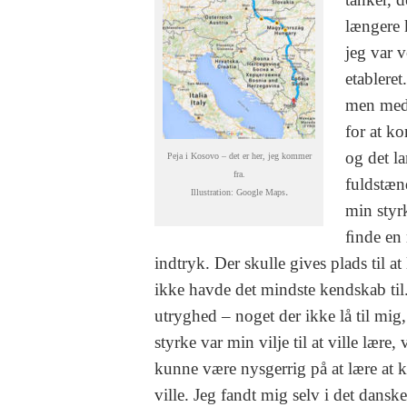
længere 
jeg var 
etablere
men med 
for at k
og det la
Peja i Kosovo – det er her, jeg kommer
fra.
fuldstænd
.
Illustration: Google Maps
min styr
ﬁnde en 
indtryk. Der skulle gives plads til 
ikke havde det mindste kendskab til
utryghed – noget der ikke lå til mig
styrke var min vilje til at ville lær
kunne være nysgerrig på at lære at k
ville. Jeg fandt mig selv i det dans