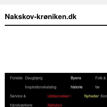
Nakskov-krøniken.dk
Forside
Daugbjerg
Byens
Folk &
Hop
Inspirationskatalog
historie
fæ
til
Service &
Uddannelser i
Nyheder
Kon
indhold
håndværkere
Nakskov