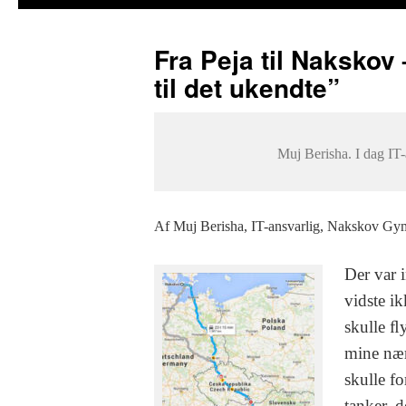
Fra Peja til Nakskov
til det ukendte”
Muj Berisha. I dag IT-
Af Muj Berisha, IT-ansvarlig, Nakskov Gy
Der var i
vidste ik
skulle ﬂ
mine nær
skulle f
tanker, d